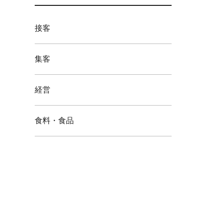
接客
集客
経営
食料・食品