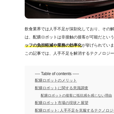
飲食業界では人手不足が深刻化しており、その
は、配膳ロボットは非接触の接客が可能だとい
ッフの負担軽減や業務の効率化
が挙げられてい
この記事では、人手不足を解消するテクノロジ
---- Table of contents -----
配膳ロボットのメリット
配膳ロボットに関する意識調査
配膳ロボットの接客に抵抗感を感じない理由
配膳ロボット市場の現状と展望
配膳ロボット: 人手不足を克服するテクノロ