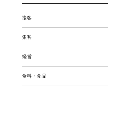
接客
集客
経営
食料・食品