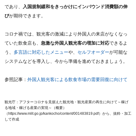
であり、
入国規制緩和をきっかけにインバウンド消費額の伸
び
が期待できます。
コロナ禍では、観光客の激減により外国人の来店がなくなっ
ていた飲食店も、
急激な外国人観光客の増加に対応
できるよ
う、
多言語に対応したメニュー
や、
セルフオーダー
が可能な
システムなどを導入し、今から準備を進めておきましょう。
参照記事：
外国人観光客による飲食市場の需要回復に向けて
観光庁：アフターコロナを見据えた観光地・観光産業の再生に向けて～稼げ
る地域・稼げる産業の実現～（概要）
（https://www.mlit.go.jp/kankocho/content/001483819.pdf）から、抜粋・加工
して作成