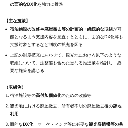
の面的なDX化
を強力に推進
【主な施策】
宿泊施設の改修や廃屋撤去等の計画的・継続的な取組
が可
能となるよう支援内容を見直すとともに、面的なDX化等も
支援対象とするなど制度の拡充を図る
上記の制度拡充にあわせて、観光地における以下のような
取組について、法整備も含めた更なる推進策を検討し、必
要な施策を講じる
（取組例）
宿泊施設等の
高付加価値化
のための改修等
観光地における廃屋撤去、所有者不明の廃屋撤去後の
跡地
利用
面的な
DX化
、マーケティング等に必要な
観光客情報等の共