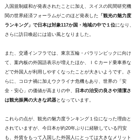
入国規制緩和が発表されたことに加え、スイスの民間研究機
関の世界経済フォーラムがこのほど発表した
「観光の魅力度
ランキング」で日本は対象117か国・地域の中で１位
になり、
さらに訪日喚起には追い風となりました。
また、交通インフラでは、東京五輪・パラリンピックに向け
て、案内板の外国語表示が増えたほか、ＩＣカード乗車券な
どで外国人が利用しやすくなったことが大きいようです。さ
らに、コロナ禍に加えウクライナ危機もあり、世界の「安
全・安心」の価値が高まりの中、
日本の治安の良さや清潔さ
は観光振興の大きな武器
となっています。
これらの点が、観光の魅力度ランキング１位になった理由と
されていますが、今日本が約20年ぶりに経験している円安
も、外貨をもって入国した外国人にとっては大きなメリット