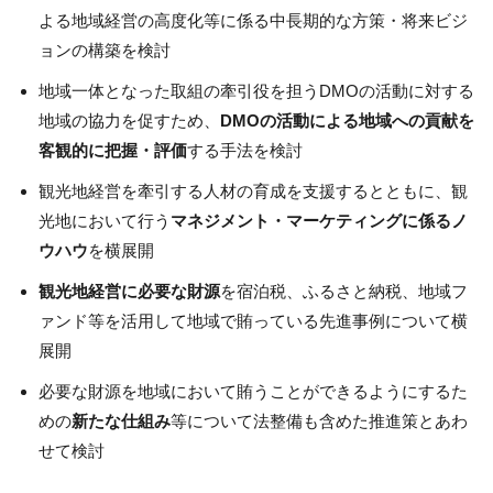
よる地域経営の高度化等に係る中長期的な方策・将来ビジ
ョンの構築を検討
地域一体となった取組の牽引役を担う
DMO
の活動に対する
地域の協力を促すため、
DMOの活動による地域への貢献を
客観的に把握・評価
する手法を検討
観光地経営を牽引する人材の育成を支援するとともに、観
光地において行う
マネジメント・マーケティングに係るノ
ウハウ
を横展開
観光地経営に必要な財源
を宿泊税、ふるさと納税、地域フ
ァンド等を活用して地域で賄っている先進事例について横
展開
必要な財源を地域において賄うことができるようにするた
めの
新たな仕組み
等について法整備も含めた推進策とあわ
せて検討