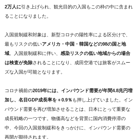
2万人に
引き上げられ、観光目的の入国もこの枠の中に含まれ
ることになりました。
入国規制緩和対象は、新型コロナの陽性率による区分けで、
最もリスクの低い
アメリカ・中国・韓国などの98の国と地
域
。入国規制緩和に伴い、
感染リスクの低い地域からの場合
は検査が免除
されることになり、成田空港では旅客がスムー
ズな入国が可能となります。
コロナ禍前の
2019年には、インバウンド需要が年間4.8兆円増
加し、名目GDP成長率を＋0.9％
も押し上げていました。イン
バウンド需要を再び増加させることは、日本にとって重要な
成長戦略の一つです。物価高などを背景に国内消費停滞の
中、今回の入国規制緩和をきっかけに、インバウンド需要の
再開が期待されます。