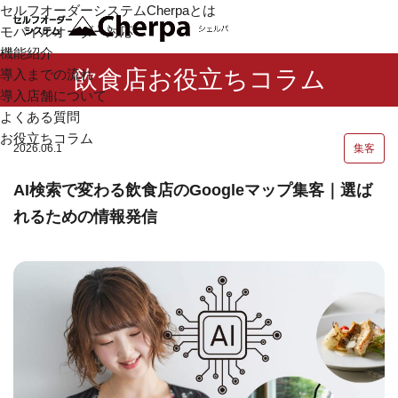
セルフオーダーシステム
Cherpaとは
モバイルオーダー対応
機能紹介
飲食店お役立ちコラム
導入までの流れ
導入店舗について
よくある質問
お役立ちコラム
2026.06.1
集客
AI検索で変わる飲食店のGoogleマップ集客｜選ば
れるための情報発信