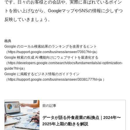
です。日々のお客様との会話や、実際に喜ばれているポイン
トを拾い上げながら、GoogleマップやSNSの情報に少しずつ
反映していきましょう。
出
典
Google のローカル検索結果のランキングを改善するヒント
（https://support.google.com/business/answer/7091?hl=ja）
Google 検索の生成 AI 機能向けにウェブサイトを最適化する
（https://developers.google.com/search/docs/fundamentals/ai-optimization-
guide?hl=ja）
Google に掲載するビジネス情報のガイドライン
（https://support.google.com/business/answer/3038177?hl=ja ）
前の記事
データが語る外食産業の転換点｜2024年〜
2025年上期の動きを解説