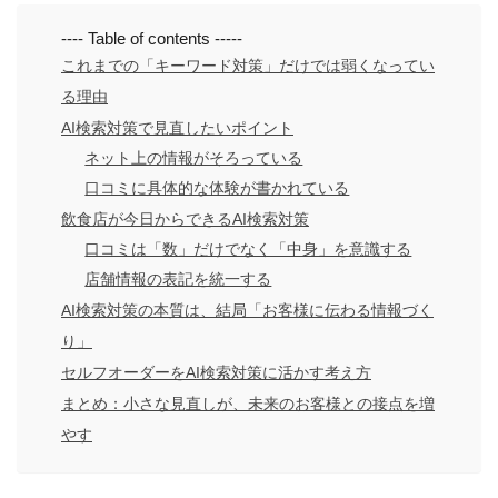
---- Table of contents -----
これまでの「キーワード対策」だけでは弱くなってい
る理由
AI検索対策で見直したいポイント
ネット上の情報がそろっている
口コミに具体的な体験が書かれている
飲食店が今日からできるAI検索対策
口コミは「数」だけでなく「中身」を意識する
店舗情報の表記を統一する
AI検索対策の本質は、結局「お客様に伝わる情報づく
り」
セルフオーダーをAI検索対策に活かす考え方
まとめ：小さな見直しが、未来のお客様との接点を増
やす