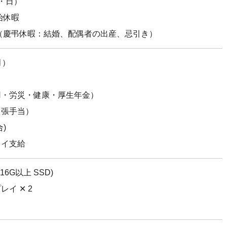
・日）
始休暇
（慶弔休暇：結婚、配偶者の出産、忌引き）
月）
用・労災・健康・厚生年金）
出張手当
）
)
レイ支給
16G以上 SSD)
レイ ✕ 2