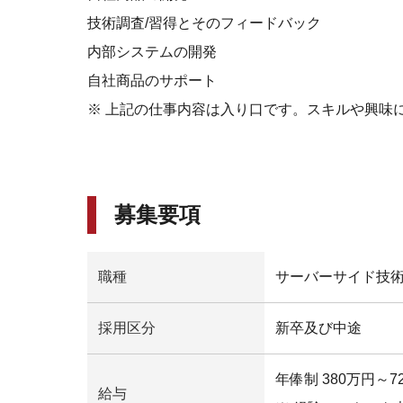
技術調査/習得とそのフィードバック
内部システムの開発
自社商品のサポート
※ 上記の仕事内容は入り口です。スキルや興味
募集要項
職種
サーバーサイド技
採用区分
新卒及び中途
年俸制 380万円～7
給与