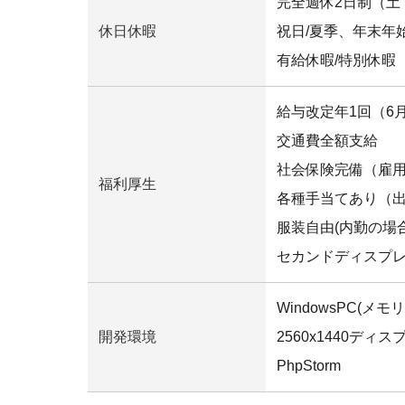
完全週休2日制（土
休日休暇
祝日/夏季、年末年
有給休暇/特別休暇
給与改定年1回（6
交通費全額支給
社会保険完備（雇
福利厚生
各種手当てあり（
服装自由(内勤の場合
セカンドディスプ
WindowsPC(メモリ
開発環境
2560x1440ディスプ
PhpStorm