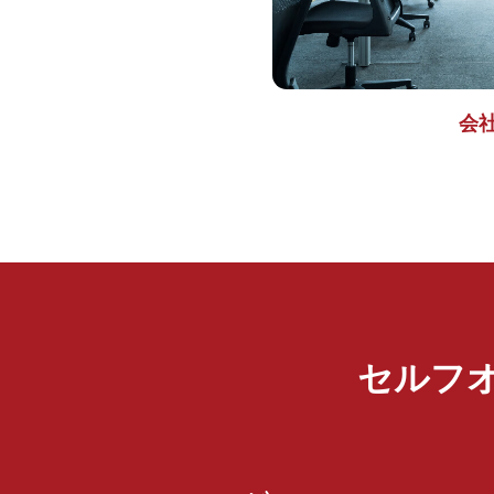
会
セルフ