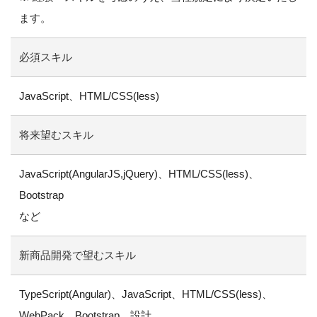
ます。
必須スキル
JavaScript、HTML/CSS(less)
将来望むスキル
JavaScript(AngularJS,jQuery)、HTML/CSS(less)、
Bootstrap
など
新商品開発で望むスキル
TypeScript(Angular)、JavaScript、HTML/CSS(less)、
WebPack、Bootstrap、設計