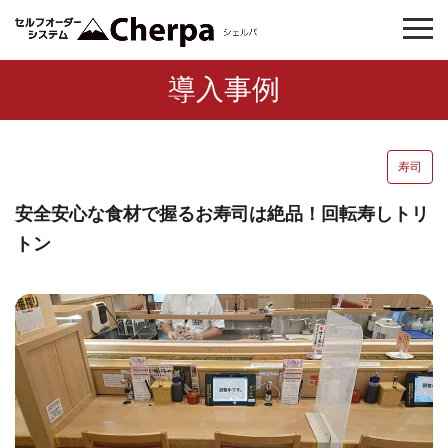
導入事例
寿司
安全安心な食材で握るお寿司は絶品！回転寿しトリ
トン