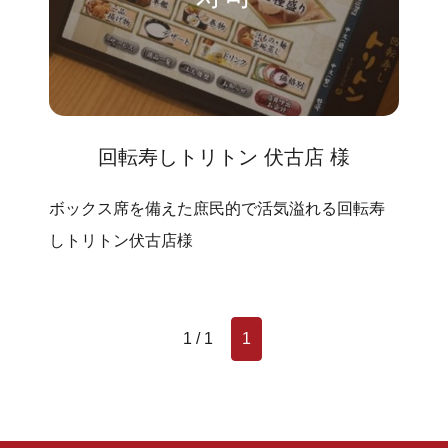
回転寿しトリトン 伏古店 様
ボックス席を備えた庶民的で活気溢れる回転寿
しトリトン伏古店様
1 / 1
1